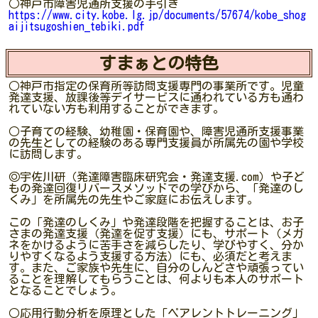
○神戸市障害児通所支援の手引き
https://www.city.kobe.lg.jp/documents/57674/kobe_shog
aijitsugoshien_tebiki.pdf
すまぁとの特色
○神戸市指定の保育所等訪問支援専門の事業所です。児童
発達支援、放課後等デイサービスに通われている方も通わ
れていない方も利用することができます。
○子育ての経験、幼稚園・保育園や、障害児通所支援事業
の先生としての経験のある専門支援員が所属先の園や学校
に訪問します。
◎宇佐川研（発達障害臨床研究会・発達支援.com）や子ど
もの発達回復リバースメソッドでの学びから、「発達のし
くみ」を所属先の先生やご家庭にお伝えします。
この「発達のしくみ」や発達段階を把握することは、お子
さまの発達支援（発達を促す支援）にも、サポート（メガ
ネをかけるように苦手さを減らしたり、学びやすく、分か
りやすくなるよう支援する方法）にも、必須だと考えま
す。また、ご家族や先生に、自分のしんどさや頑張ってい
ることを理解してもらうことは、何よりも本人のサポート
となることでしょう。
○応用行動分析を原理とした「ペアレントトレーニング」