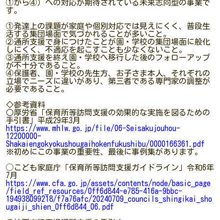
①から④）への対応が期待されている未来志向型の事業で
す。
①発達上の課題が家庭や個別対応では見えにくく、普段生
活する集団場面で気づかれることが多いこと。
②通所支援で身につけたことが園・学校の集団場面に般化
しにくく、不適応を起こすことも少なくないこと。
③通所支援を終え園・学校へ移行した後のフォローアップ
が不十分であること。
④保護者、園・学校の先生方、お子さま本人、それぞれの
立場でニーズに違いがあり、第三者である専門家の調整が
必要であること。
◇参考資料
○厚労省「保育所等訪問支援の効果的な実施を図るための
手引書」平成29年3月
https://www.mhlw.go.jp/file/06-Seisakujouhou-
12200000-
Shakaiengokyokushougaihokenfukushibu/0000166361.pdf
※初めにこの事業の重要性、最後に事例集があります。
◯こども家庭庁「保育所等訪問支援ガイドライン」令和6年
7月
https://www.cfa.go.jp/assets/contents/node/basic_page
/field_ref_resources/0ff6d844-e785-416a-9bbc-
194938099218/f7a76afc/20240709_councils_shingikai_sho
ugaiji_shien_0ff6d844_06.pdf