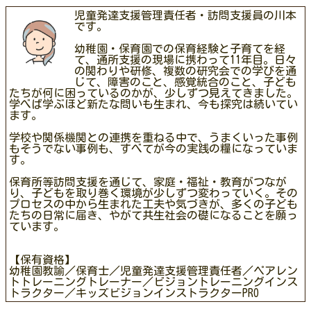
児童発達支援管理責任者・訪問支援員の川本
です。
幼稚園・保育園での保育経験と子育てを経
て、通所支援の現場に携わって11年目。日々
の関わりや研修、複数の研究会での学びを通
じて、障害のこと、感覚統合のこと、子ども
たちが何に困っているのかが、少しずつ見えてきました。
学べば学ぶほど新たな問いも生まれ、今も探究は続いてい
ます。
学校や関係機関との連携を重ねる中で、うまくいった事例
もそうでない事例も、すべてが今の実践の糧になっていま
す。
保育所等訪問支援を通じて、家庭・福祉・教育がつなが
り、子どもを取り巻く環境が少しずつ変わっていく。その
プロセスの中から生まれた工夫や気づきが、多くの子ども
たちの日常に届き、やがて共生社会の礎になることを願っ
ています。
【保有資格】
幼稚園教諭／保育士／児童発達支援管理責任者／ペアレン
トトレーニングトレーナー／ビジョントレーニングインス
トラクター／キッズビジョンインストラクターPRO