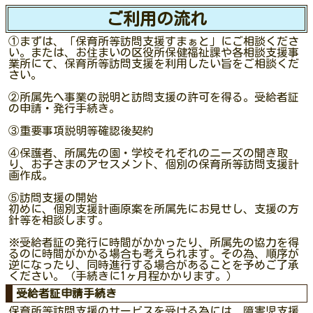
ご利用の流れ
①まずは、「保育所等訪問支援すまぁと」にご相談くださ
い。または、お住まいの区役所保健福祉課や各相談支援事
業所にて、保育所等訪問支援を利用したい旨をご相談くだ
さい。
②所属先へ事業の説明と訪問支援の許可を得る。受給者証
の申請・発行手続き。
③重要事項説明等確認後契約
④保護者、所属先の園・学校それぞれのニーズの聞き取
り、お子さまのアセスメント、個別の保育所等訪問支援計
画作成。
⑤訪問支援の開始
初めに、個別支援計画原案を所属先にお見せし、支援の方
針等を相談します。
※受給者証の発行に時間がかかったり、所属先の協力を得
るのに時間がかかる場合も考えられます。その為、順序が
逆になったり、同時進行する場合があることを予めご了承
ください。（手続きに1ヶ月程かかります。）
受給者証申請手続き
保育所等訪問支援のサービスを受ける為には、障害児支援